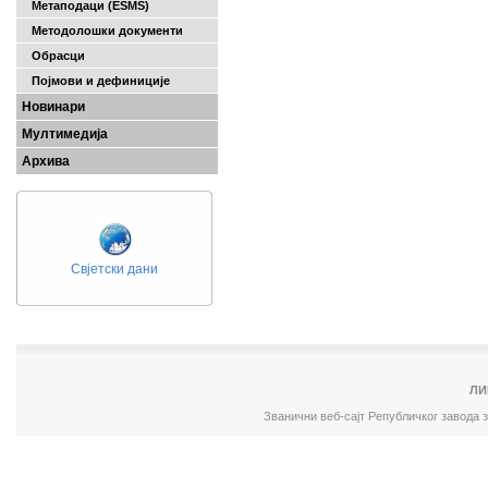
Метаподаци (ESMS)
Методолошки документи
Обрасци
Појмови и дефиниције
Новинари
Мултимедија
Архива
Свјетски дани
ЛИ
Званични веб-сајт Републичког завода 