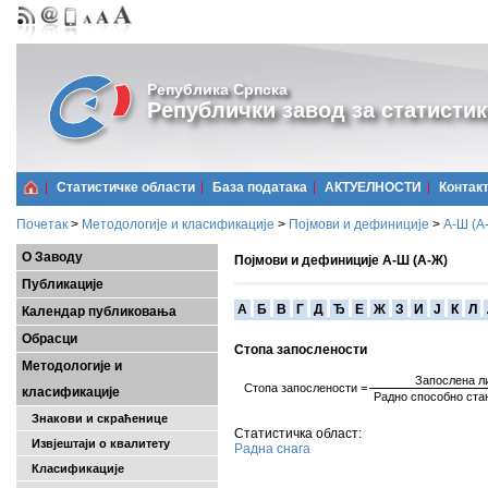
Република Српска
Републички завод за статистик
Статистичке области
Базa података
АКТУЕЛНОСТИ
Контак
Почетак
>
Методологије и класификације
>
Појмови и дефиниције
>
А-Ш (A
О Заводу
Појмови и дефиниције А-Ш (А-Ж)
Публикације
A
Б
В
Г
Д
Ђ
Е
Ж
З
И
Ј
К
Л
Календар публиковања
Обрасци
Стопа запослености
Методологије и
Запослена л
Стопа
запослености
=
класификације
Р
адно способно ст
Знакови и скраћенице
Статистичка област:
Извјештаји о квалитету
Радна снага
Класификације