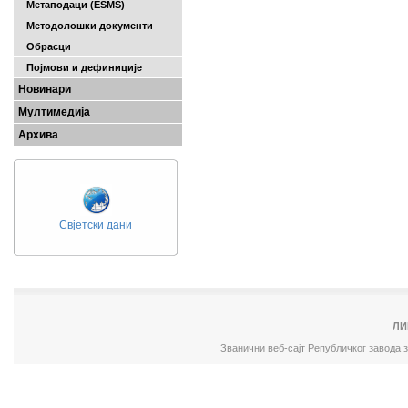
Метаподаци (ESMS)
Методолошки документи
Обрасци
Појмови и дефиниције
Новинари
Мултимедија
Архива
Свјетски дани
ЛИ
Званични веб-сајт Републичког завода 