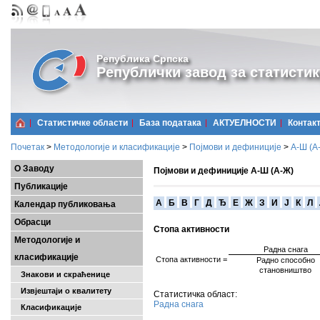
Република Српска
Републички завод за статистик
Статистичке области
Базa података
АКТУЕЛНОСТИ
Контак
Почетак
>
Методологије и класификације
>
Појмови и дефиниције
>
А-Ш (A
О Заводу
Појмови и дефиниције А-Ш (А-Ж)
Публикације
A
Б
В
Г
Д
Ђ
Е
Ж
З
И
Ј
К
Л
Календар публиковања
Обрасци
Стопа активности
Методологије и
Радна снага
класификације
Стопа активности
=
Р
адно способно
становништво
Знакови и скраћенице
Извјештаји о квалитету
Статистичка област:
Радна снага
Класификације