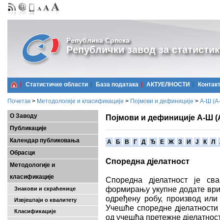
Република Српска
Републички завод за статистик
Статистичке области
Базa података
АКТУЕЛНОСТИ
Контак
Почетак
>
Методологије и класификације
>
Појмови и дефиниције
>
А-Ш (A
О Заводу
Појмови и дефиниције А-Ш (
Публикације
Календар публиковања
A
Б
В
Г
Д
Ђ
Е
Ж
З
И
Ј
К
Л
Обрасци
Споредна дјелатност
Методологије и
класификације
Споредна дјелатност је сва
формирању укупне додате вриј
Знакови и скраћенице
одређену робу, производ или 
Извјештаји о квалитету
Учешће споредне дјелатности
Класификације
од учешћа претежне дјелатнос