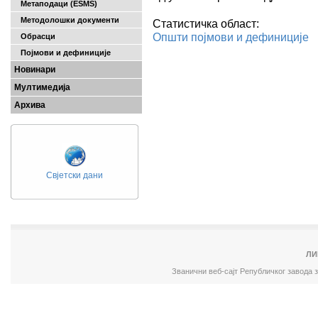
Метаподаци (ESMS)
Методолошки документи
Статистичка област:
Општи појмови и дефиниције
Обрасци
Појмови и дефиниције
Новинари
Мултимедија
Архива
Свјетски дани
ЛИ
Званични веб-сајт Републичког завода 