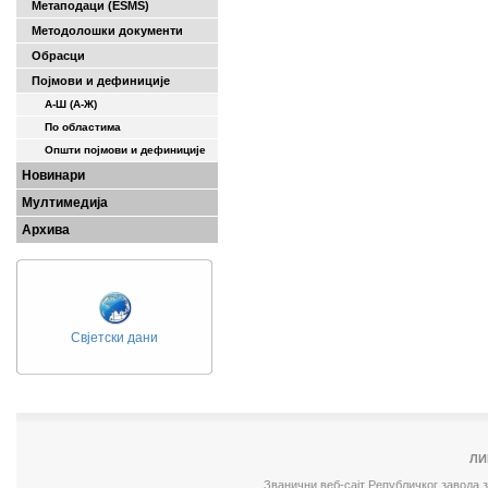
Метаподаци (ESMS)
Методолошки документи
Обрасци
Појмови и дефиниције
А-Ш (A-Ж)
По областима
Општи појмови и дефиниције
Новинари
Мултимедија
Архива
Свјетски дани
ЛИ
Званични веб-сајт Републичког завода 