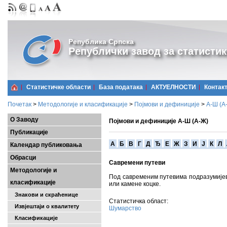
Република Српска
Републички завод за статистик
Статистичке области
Базa података
АКТУЕЛНОСТИ
Контак
Почетак
>
Методологије и класификације
>
Појмови и дефиниције
>
А-Ш (A
О Заводу
Појмови и дефиниције А-Ш (А-Ж)
Публикације
A
Б
В
Г
Д
Ђ
Е
Ж
З
И
Ј
К
Л
Календар публиковања
Обрасци
Савремени путеви
Методологије и
Под савременим путевима подразумијева
класификације
или камене коцке.
Знакови и скраћенице
Статистичка област:
Извјештаји о квалитету
Шумарство
Класификације