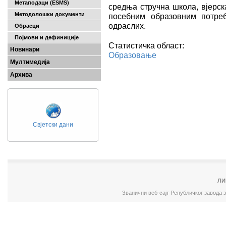
Метаподаци (ESMS)
средња стручна школа, вјерск
Методолошки документи
посебним образовним потре
одраслих.
Обрасци
Појмови и дефиниције
Статистичка област:
Новинари
Образовање
Мултимедија
Архива
Свјетски дани
ЛИ
Званични веб-сајт Републичког завода 