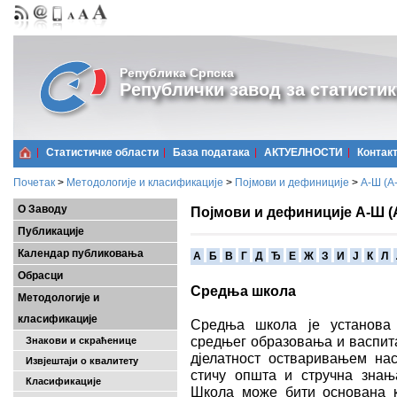
Република Српска
Републички завод за статистик
Статистичке области
Базa података
АКТУЕЛНОСТИ
Контак
Почетак
>
Методологије и класификације
>
Појмови и дефиниције
>
А-Ш (A
О Заводу
Појмови и дефиниције А-Ш (
Публикације
Календар публиковања
A
Б
В
Г
Д
Ђ
Е
Ж
З
И
Ј
К
Л
Обрасци
Средња школа
Методологије и
класификације
Средња школа је установа 
средњег образовања и васпит
Знакови и скраћенице
дјелатност остваривањем на
Извјештаји о квалитету
стичу општа и стручна зна
Класификације
Школа може бити основана к