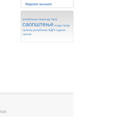
Register account
републици
периоду
број
саопштење
индустрија
српској
републике
БДП
године
српске
2026.