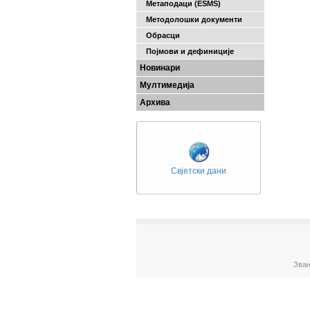
Метаподаци (ESMS)
Методолошки документи
Обрасци
Појмови и дефиниције
Новинари
Мултимедија
Архива
Свјетски дани
Зван