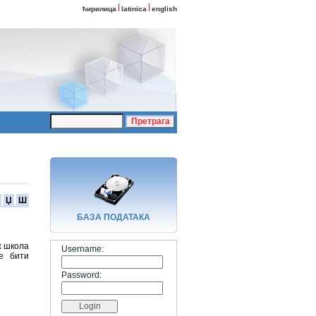
ћирилица
latinica
english
Џ
Ш
БАЗA ПОДАТАКА
х школа
Username:
е бити
Password: