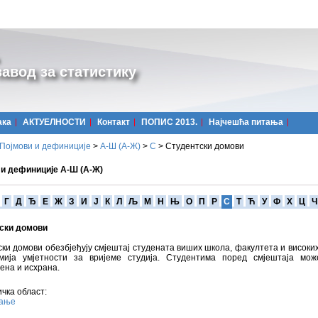
авод за статистику
ака
АКТУЕЛНОСТИ
Контакт
ПОПИС 2013.
Најчешћa питања
Појмови и дефиниције
>
А-Ш (A-Ж)
>
С
>
Студентски домови
 и дефиниције А-Ш (А-Ж)
Г
Д
Ђ
Е
Ж
З
И
Ј
К
Л
Љ
М
Н
Њ
О
П
Р
С
Т
Ћ
У
Ф
Х
Ц
Ч
ски домови
ки домови обезбјеђују смјештај студената виших школа, факултета и високи
мија умјетности за вријеме студија. Студентима поред смјештаја мож
ена и исхрана.
чка област:
вање