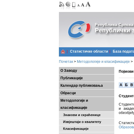
Република Српска
Републички з
Статистичке области
Базa подат
Почетак
>
Методологије и класификације
>
О Заводу
Појмови
Публикације
A
Б
В
Календар публиковања
Обрасци
Студент
Методологије и
Студентс
класификације
и акаде
обезбјеђ
Знакови и скраћенице
Извјештаји о квалитету
Статисти
Образо
Класификације