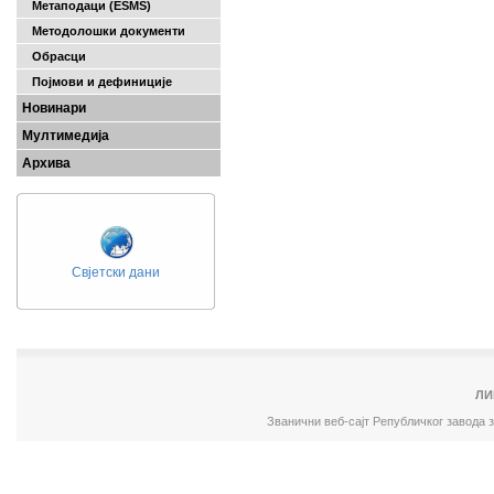
Метаподаци (ESMS)
Методолошки документи
Обрасци
Појмови и дефиниције
Новинари
Мултимедија
Архива
Свјетски дани
ЛИ
Званични веб-сајт Републичког завода 