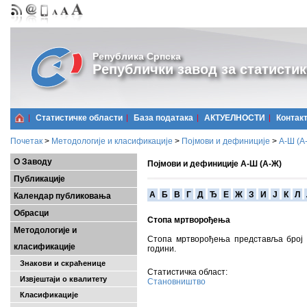
Република Српска
Републички завод за статистик
Статистичке области
Базa података
АКТУЕЛНОСТИ
Контак
Почетак
>
Методологије и класификације
>
Појмови и дефиниције
>
А-Ш (A
О Заводу
Појмови и дефиниције А-Ш (А-Ж)
Публикације
A
Б
В
Г
Д
Ђ
Е
Ж
З
И
Ј
К
Л
Календар публиковања
Обрасци
Стопа мртворођења
Методологије и
Стопа мртворођења представља број 
класификације
години.
Знакови и скраћенице
Статистичка област:
Извјештаји о квалитету
Становништво
Класификације