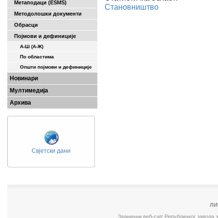
Метаподаци (ESMS)
Становништво
Методолошки документи
Обрасци
Појмови и дефиниције
А-Ш (A-Ж)
По областима
Општи појмови и дефиниције
Новинари
Мултимедија
Архива
Свјетски дани
ЛИ
Званични веб-сајт Републичког завода 