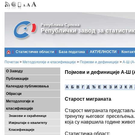
Република Српска
Републички завод за статистик
Статистичке области
Базa података
АКТУЕЛНОСТИ
Контак
Почетак
>
Методологије и класификације
>
Појмови и дефиниције
>
А-Ш (A
О Заводу
Појмови и дефиниције А-Ш (
Публикације
Календар публиковања
A
Б
В
Г
Д
Ђ
Е
Ж
З
И
Ј
К
Л
Обрасци
Старост миграната
Методологије и
класификације
Старост миграната представља
тренутку његовог пресељења.
Знакови и скраћенице
која су навршила године живо
Извјештаји о квалитету
Класификације
Статистичка област: