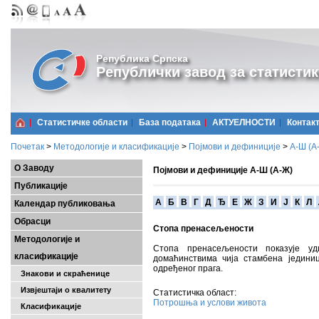
Република Српска
Републички завод за статистик
Статистичке области
Базa података
АКТУЕЛНОСТИ
Контак
Почетак
>
Методологије и класификације
>
Појмови и дефиниције
>
А-Ш (A
О Заводу
Појмови и дефиниције А-Ш (А-Ж)
Публикације
A
Б
В
Г
Д
Ђ
Е
Ж
З
И
Ј
К
Л
Календар публиковања
Обрасци
Стопа пренасељености
Методологије и
Стопа пренасељености показује у
класификације
домаћинствима чија стамбена једини
одређеног прага.
Знакови и скраћенице
Извјештаји о квалитету
Статистичка област:
Потрошња и услови живота
Класификације