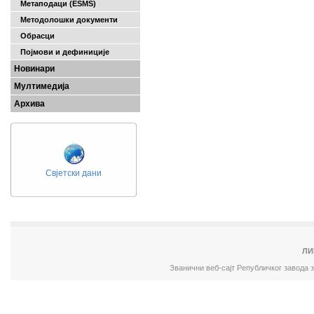
Метаподаци (ESMS)
Методолошки документи
Обрасци
Појмови и дефиниције
Новинари
Мултимедија
Архива
Свјетски дани
ЛИ
Званични веб-сајт Републичког завода 