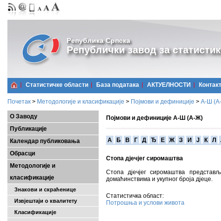
Република Српска
Републички завод за статистик
Статистичке области
Базa података
АКТУЕЛНОСТИ
Контак
Почетак
>
Методологије и класификације
>
Појмови и дефиниције
>
А-Ш (A
О Заводу
Појмови и дефиниције А-Ш (А-Ж)
Публикације
A
Б
В
Г
Д
Ђ
Е
Ж
З
И
Ј
К
Л
Календар публиковања
Обрасци
Стопа дјечјег сиромаштва
Методологије и
Стопа дјечјег сиромаштва представљ
класификације
домаћинствима и укупног броја дјеце.
Знакови и скраћенице
Статистичка област:
Извјештаји о квалитету
Потрошња и услови живота
Класификације