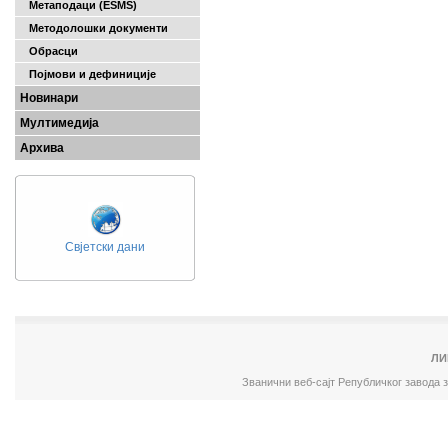
Метаподаци (ESMS)
Методолошки документи
Обрасци
Појмови и дефиниције
Новинари
Мултимедија
Архива
Свјетски дани
ЛИ
Званични веб-сајт Републичког завода 