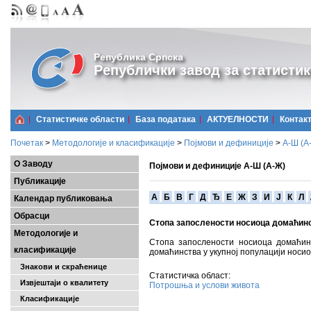
Република Српска
Републички завод за статистик
Статистичке области
Базa података
АКТУЕЛНОСТИ
Контак
Почетак
>
Методологије и класификације
>
Појмови и дефиниције
>
А-Ш (A
О Заводу
Појмови и дефиниције А-Ш (А-Ж)
Публикације
A
Б
В
Г
Д
Ђ
Е
Ж
З
И
Ј
К
Л
Календар публиковања
Обрасци
Стопа запослености носиоца домаћин
Методологије и
Стопа запослености носиоца домаћин
класификације
домаћинства у укупној популацији носи
Знакови и скраћенице
Статистичка област:
Извјештаји о квалитету
Потрошња и услови живота
Класификације