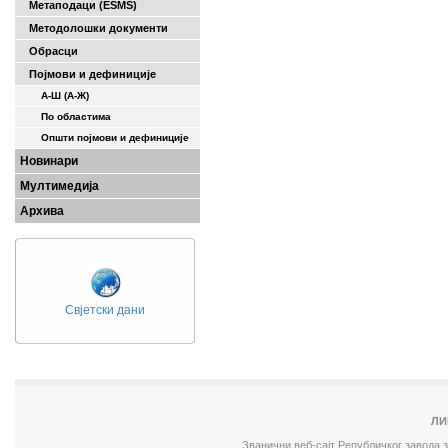
Метаподаци (ESMS)
Методолошки документи
Обрасци
Појмови и дефиниције
А-Ш (A-Ж)
По областима
Општи појмови и дефиниције
Новинари
Мултимедија
Архива
Свјетски дани
ЛИ
Званични веб-сајт Републичког завода 