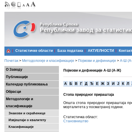
Република Српска
Републички завод за статистик
Статистичке области
Базa података
АКТУЕЛНОСТИ
Контак
Почетак
>
Методологије и класификације
>
Појмови и дефиниције
>
А-Ш (A
О Заводу
Појмови и дефиниције А-Ш (А-Ж)
Публикације
A
Б
В
Г
Д
Ђ
Е
Ж
З
И
Ј
К
Л
Календар публиковања
Обрасци
Стопа природног прираштаја
Методологије и
Општа стопа природног прираштаја пр
класификације
морталитета у посматраној години.
Знакови и скраћенице
Статистичка област:
Извјештаји о квалитету
Становништво
Класификације