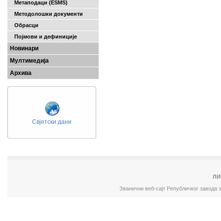
Метаподаци (ESMS)
Методолошки документи
Обрасци
Појмови и дефиниције
Новинари
Мултимедија
Архива
Свјетски дани
ЛИ
Званични веб-сајт Републичког завода 