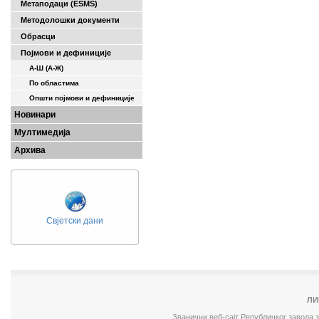
Метаподаци (ESMS)
Методолошки документи
Обрасци
Појмови и дефиниције
А-Ш (A-Ж)
По областима
Општи појмови и дефиниције
Новинари
Мултимедија
Архива
Свјетски дани
ЛИ
Званични веб-сајт Републичког завода 