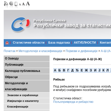
Република Српска
Републички завод за статистик
Статистичке области
Базa података
АКТУЕЛНОСТИ
Контак
Почетак
>
Методологије и класификације
>
Појмови и дефиниције
>
А-Ш (A
О Заводу
Појмови и дефиниције А-Ш (А-Ж)
Публикације
A
Б
В
Г
Д
Ђ
Е
Ж
З
И
Ј
К
Л
Календар публиковања
Обрасци
Рибњак
Методологије и
Под рибњаком се подразумијева изграђе
класификације
и млађи) снабдјевен посебним уређаји
Знакови и скраћенице
Статистичка област:
Извјештаји о квалитету
Пољопривреда и рибарство
Класификације