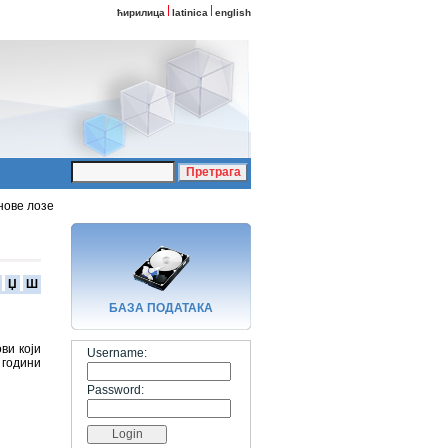
ћирилица
latinica
english
нове лозе
Џ
Ш
БАЗA ПОДАТАКА
ви који
Username:
 години
Password: