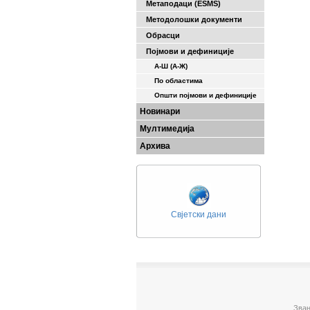
Метаподаци (ESMS)
Методолошки документи
Обрасци
Појмови и дефиниције
А-Ш (A-Ж)
По областима
Општи појмови и дефиниције
Новинари
Мултимедија
Архива
Свјетски дани
Зван