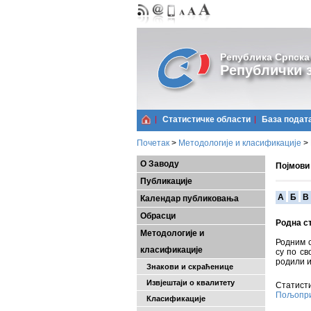
Република Српска
Републички з
Статистичке области
Базa подат
Почетак
>
Методологије и класификације
>
О Заводу
Појмови
Публикације
A
Б
В
Календар публиковања
Обрасци
Родна с
Методологије и
Родним с
класификације
су по св
родили и
Знакови и скраћенице
Извјештаји о квалитету
Статисти
Пољопри
Класификације