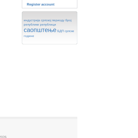
Register account
индустрија
српској
периоду
број
републике
републици
саопштење
БДП
српске
године
2026.