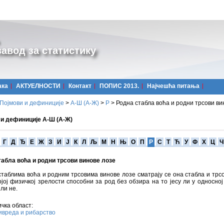
авод за статистику
ака
АКТУЕЛНОСТИ
Контакт
ПОПИС 2013.
Најчешћa питања
Појмови и дефиниције
>
А-Ш (A-Ж)
>
Р
>
Родна стабла воћа и родни трсови ви
 и дефиниције А-Ш (А-Ж)
Г
Д
Ђ
Е
Ж
З
И
Ј
К
Л
Љ
М
Н
Њ
О
П
Р
С
Т
Ћ
У
Ф
Х
Ц
Ч
табла воћа и родни трсови винове лозе
таблима воћа и родним трсовима винове лозе сматрају се она стабла и трсо
ојој физичкој зрелости способни за род без обзира на то јесу ли у односној
ли не.
чка област:
вреда и рибарство