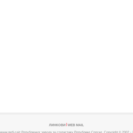
ЛИНКОВИ
WEB MAIL
ични веб-сајт Републичког завода за статистику Републике Српске,
Copyright © 2002 - 