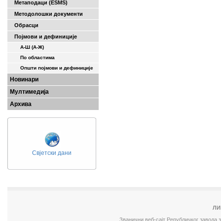
Метаподаци (ESMS)
Методолошки документи
Обрасци
Појмови и дефиниције
А-Ш (A-Ж)
По областима
Општи појмови и дефиниције
Новинари
Мултимедија
Архива
Свјетски дани
ЛИ
Званични веб-сајт Републичког завода 