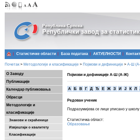
Република Српска
Републички завод за статистик
Статистичке области
Базa података
АКТУЕЛНОСТИ
Контак
Почетак
>
Методологије и класификације
>
Појмови и дефиниције
>
А-Ш (A
О Заводу
Појмови и дефиниције А-Ш (А-Ж)
Публикације
A
Б
В
Г
Д
Ђ
Е
Ж
З
И
Ј
К
Л
Календар публиковања
Обрасци
Редован ученик
Методологије и
Подразумијева се лице уписано у школу
класификације
Статистичка област:
Знакови и скраћенице
Образовање
Извјештаји о квалитету
Класификације