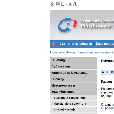
Република Српска
Републички з
Статистичке области
Базa подат
Почетак
>
Методологије и класификације
>
О Заводу
Појмови
Публикације
A
Б
В
Календар публиковања
Обрасци
Разред
Методологије и
Разред ј
класификације
у једно
одређене
Знакови и скраћенице
Извјештаји о квалитету
Статисти
Образо
Класификације