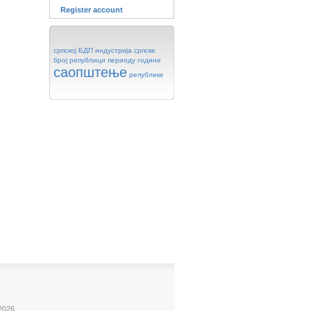
Register account
српској
БДП
индустрија
српске
број
републици
периоду
године
саопштење
републике
2026.