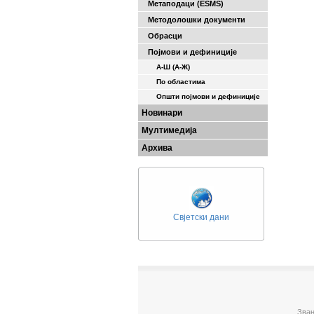
Метаподаци (ESMS)
Методолошки документи
Обрасци
Појмови и дефиниције
А-Ш (A-Ж)
По областима
Општи појмови и дефиниције
Новинари
Мултимедија
Архива
Свјетски дани
Зван