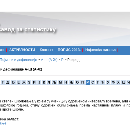
авод за статистику
ака
АКТУЕЛНОСТИ
Контакт
ПОПИС 2013.
Најчешћa питања
Појмови и дефиниције
>
А-Ш (A-Ж)
>
Р
>
Разред
 и дефиниције А-Ш (А-Ж)
Г
Д
Ђ
Е
Ж
З
И
Ј
К
Л
Љ
М
Н
Њ
О
П
Р
С
Т
Ћ
У
Ф
Х
Ц
Ч
е степен школовања у којем су ученици у одређеном интервалу времена, али 
ј школској години, стичу одређен обим знања према наставном плану и п
 врсте школе.
чка област:
вање