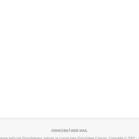
ЛИНКОВИ
WEB MAIL
ични веб-сајт Републичког завода за статистику Републике Српске,
Copyright © 2002 - 