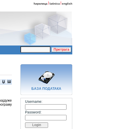
ћирилица
latinica
english
Џ
Ш
БАЗA ПОДАТАКА
најдуже
Username:
рограму
Password: