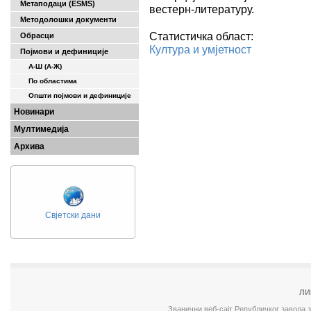
Метаподаци (ESMS)
вестерн-литературу.
Методолошки документи
Статистичка област:
Обрасци
Култура и умјетност
Појмови и дефиниције
А-Ш (A-Ж)
По областима
Општи појмови и дефиниције
Новинари
Мултимедија
Архива
Свјетски дани
ЛИ
Званични веб-сајт Републичког завода 