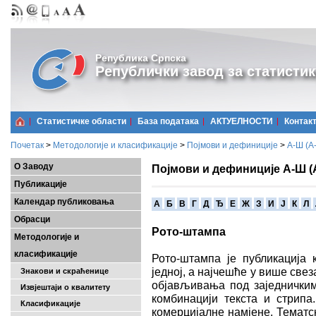
Република Српска
Републички завод за статистик
Статистичке области
Базa података
АКТУЕЛНОСТИ
Контак
Почетак
>
Методологије и класификације
>
Појмови и дефиниције
>
А-Ш (A
О Заводу
Појмови и дефиниције А-Ш (
Публикације
Календар публиковања
A
Б
В
Г
Д
Ђ
Е
Ж
З
И
Ј
К
Л
Обрасци
Рото-штампа
Методологије и
класификације
Рото-штампа је публикација 
једној, а најчешће у више све
Знакови и скраћенице
објављивања под заједничким
Извјештаји о квалитету
комбинацији текста и стрипа
Класификације
комерцијалне намјене. Тематс