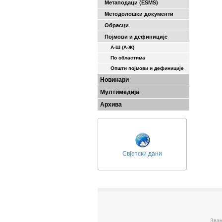
Метаподаци (ESMS)
Методолошки документи
Обрасци
Појмови и дефиниције
А-Ш (A-Ж)
По областима
Општи појмови и дефиниције
Новинари
Мултимедија
Архива
Свјетски дани
Зван