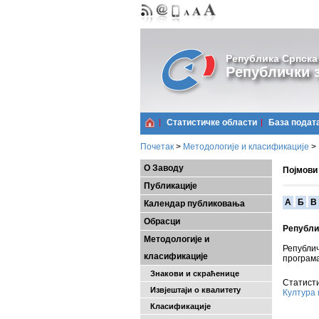
Република Српска
Републички з
Статистичке области
Базa подат
Почетак
>
Методологије и класификације
>
О Заводу
Појмови
Публикације
A
Б
В
Календар публиковања
Обрасци
Републи
Методологије и
Републич
класификације
програма
Знакови и скраћенице
Статисти
Извјештаји о квалитету
Култура 
Класификације