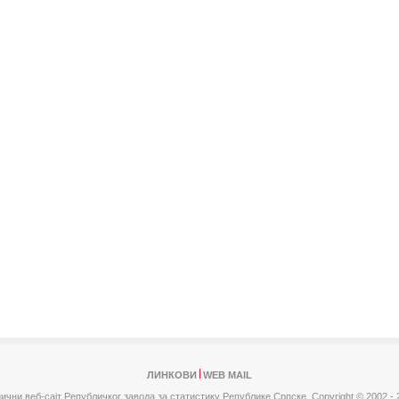
ЛИНКОВИ
WEB MAIL
ични веб-сајт Републичког завода за статистику Републике Српске,
Copyright © 2002 - 