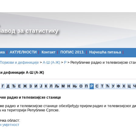
авод за статистику
ака
АКТУЕЛНОСТИ
Контакт
ПОПИС 2013.
Најчешћa питања
Појмови и дефиниције
>
А-Ш (A-Ж)
>
Р
>
Републичке радио и телевизијске ста
 и дефиниције А-Ш (А-Ж)
Г
Д
Ђ
Е
Ж
З
И
Ј
К
Л
Љ
М
Н
Њ
О
П
Р
С
Т
Ћ
У
Ф
Х
Ц
Ч
чке радио и телевизијске станице
ке радио и телевизијске станице обезбјеђују пријем радио и телевизијског д
 на територији Републике Српске.
чка област:
и умјетност