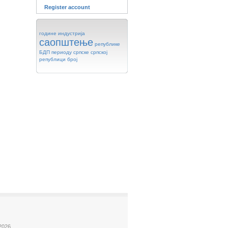
Register account
године
индустрија
саопштење
републике
БДП
периоду
српске
српској
републици
број
2026.