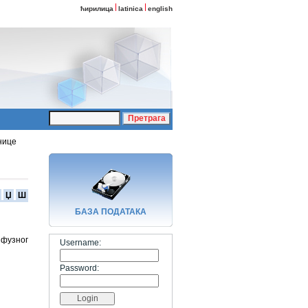
ћирилица
latinica
english
нице
Џ
Ш
БАЗA ПОДАТАКА
ифузног
Username:
Password: