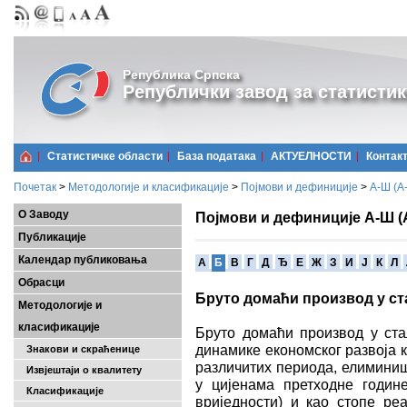
Република Српска
Републички завод за статистик
Статистичке области
Базa података
АКТУЕЛНОСТИ
Контак
Почетак
>
Методологије и класификације
>
Појмови и дефиниције
>
А-Ш (A
О Заводу
Појмови и дефиниције А-Ш (
Публикације
Календар публиковања
A
Б
В
Г
Д
Ђ
Е
Ж
З
И
Ј
К
Л
Обрасци
Бруто домаћи производ у ст
Методологије и
класификације
Бруто домаћи производ у ста
динамике економског развоја к
Знакови и скраћенице
различитих периода, елиминишу
Извјештаји о квалитету
у цијенама претходне годин
Класификације
вриједности) и као стопе ре