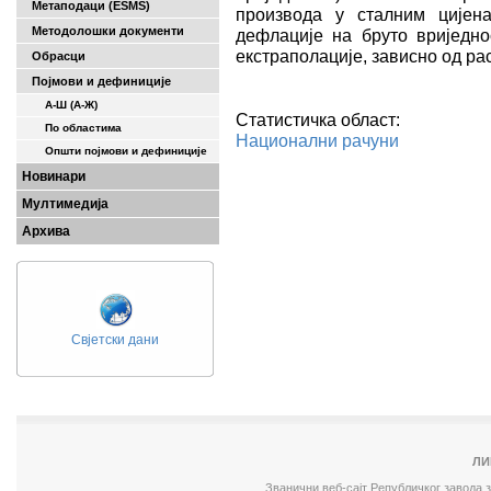
Метаподаци (ESMS)
производа у сталним цијен
Методолошки документи
дефлације на бруто вриједно
екстраполације, зависно од р
Обрасци
Појмови и дефиниције
А-Ш (A-Ж)
Статистичка област:
По областима
Национални рачуни
Општи појмови и дефиниције
Новинари
Мултимедија
Архива
Свјетски дани
ЛИ
Званични веб-сајт Републичког завода 