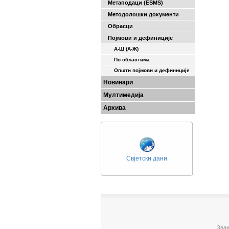
Метаподаци (ESMS)
Методолошки документи
Обрасци
Појмови и дефиниције
А-Ш (A-Ж)
По областима
Општи појмови и дефиниције
Новинари
Мултимедија
Архива
Свјетски дани
Зван