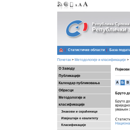
Република Српска
Републички з
Статистичке области
Базa подат
Почетак
>
Методологије и класификације
>
О Заводу
Појмови
Публикације
A
Б
В
Календар публиковања
Обрасци
Бруто д
Методологије и
Бруто до
класификације
вриједн
умањен з
Знакови и скраћенице
Извјештаји о квалитету
Статисти
Национа
Класификације