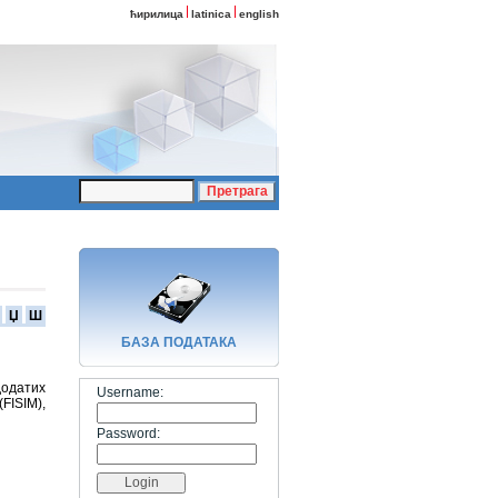
ћирилица
latinica
english
Џ
Ш
БАЗA ПОДАТАКА
додатих
Username:
FISIM),
Password: