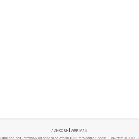
ЛИНКОВИ
WEB MAIL
ични веб-сајт Републичког завода за статистику Републике Српске,
Copyright © 2002 - 