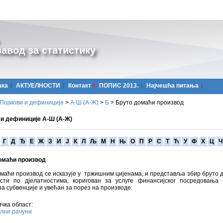
авод за статистику
ака
АКТУЕЛНОСТИ
Контакт
ПОПИС 2013.
Најчешћa питања
Појмови и дефиниције
>
А-Ш (A-Ж)
>
Б
>
Бруто домаћи производ
 и дефиниције А-Ш (А-Ж)
Г
Д
Ђ
Е
Ж
З
И
Ј
К
Л
Љ
М
Н
Њ
О
П
Р
С
Т
Ћ
У
Ф
Х
Ц
Ч
омаћи производ
маћи производ се исказује у тржишним цијенама, и представља збир бруто 
ости по дјелатностима, коригован за услуге финансијског посредовања (
а субвенције и увећан за порез на производе.
чка област:
лни рачуни