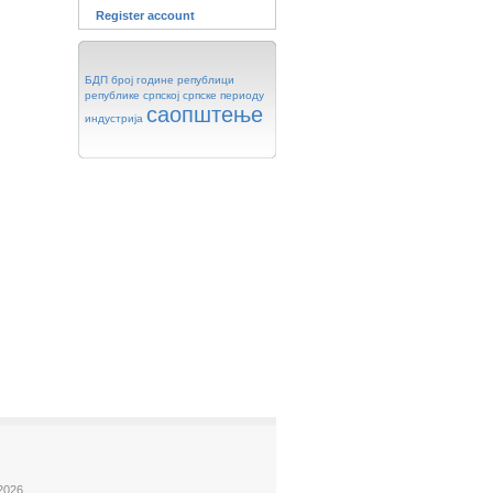
Register account
БДП
број
године
републици
републике
српској
српске
периоду
саопштење
индустрија
2026.