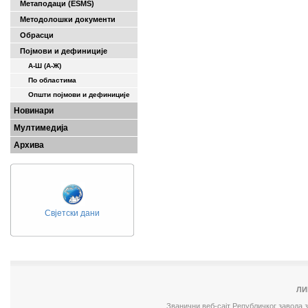
Метаподаци (ESMS)
Методолошки документи
Обрасци
Појмови и дефиниције
А-Ш (A-Ж)
По областима
Општи појмови и дефиниције
Новинари
Мултимедија
Архива
Свјетски дани
ЛИ
Званични веб-сајт Републичког завода 