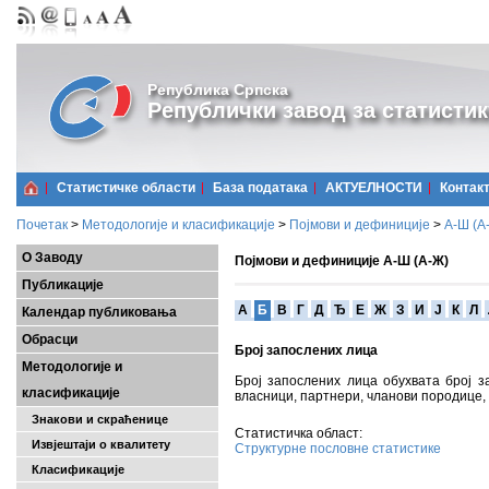
Република Српска
Републички завод за статистик
Статистичке области
Базa података
АКТУЕЛНОСТИ
Контак
Почетак
>
Методологије и класификације
>
Појмови и дефиниције
>
А-Ш (A
О Заводу
Појмови и дефиниције А-Ш (А-Ж)
Публикације
A
Б
В
Г
Д
Ђ
Е
Ж
З
И
Ј
К
Л
Календар публиковања
Обрасци
Број запослених лица
Методологије и
Број запослених лица обухвата број 
класификације
власници, партнери, чланови породице,
Знакови и скраћенице
Статистичка област:
Извјештаји о квалитету
Структурне пословне статистике
Класификације