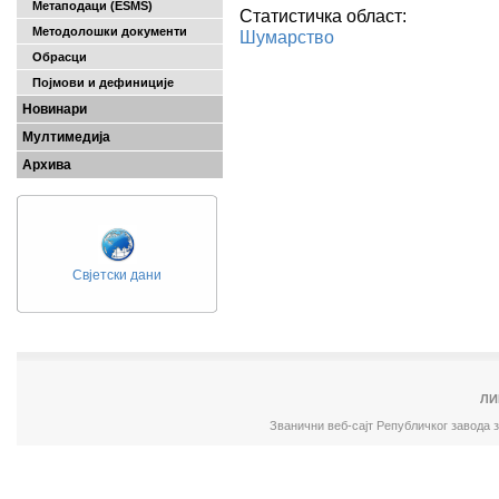
Метаподаци (ESMS)
Статистичка област:
Методолошки документи
Шумарство
Обрасци
Појмови и дефиниције
Новинари
Мултимедија
Архива
Свјетски дани
ЛИ
Званични веб-сајт Републичког завода 