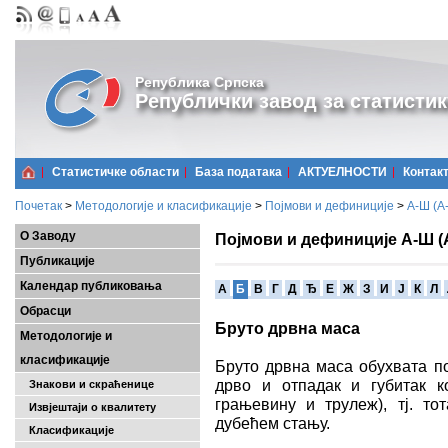
Република Српска
Републички завод за статистик
Статистичке области
Базa података
АКТУЕЛНОСТИ
Контак
Почетак
>
Методологије и класификације
>
Појмови и дефиниције
>
А-Ш (A
О Заводу
Појмови и дефиниције А-Ш (
Публикације
Календар публиковања
A
Б
В
Г
Д
Ђ
Е
Ж
З
И
Ј
К
Л
Обрасци
Бруто дрвна маса
Методологије и
класификације
Бруто дрвна маса обухвата по
дрво и отпадак и губитак ко
Знакови и скраћенице
грањевину и трулеж), тј. то
Извјештаји о квалитету
дубећем стању.
Класификације