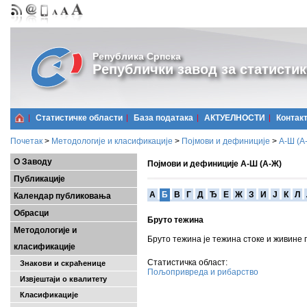
Република Српска
Републички завод за статистик
Статистичке области
Базa података
АКТУЕЛНОСТИ
Контак
Почетак
>
Методологије и класификације
>
Појмови и дефиниције
>
А-Ш (A
О Заводу
Појмови и дефиниције А-Ш (А-Ж)
Публикације
A
Б
В
Г
Д
Ђ
Е
Ж
З
И
Ј
К
Л
Календар публиковања
Обрасци
Бруто тежина
Методологије и
Бруто тежина је тежина стоке и живине 
класификације
Статистичка област:
Знакови и скраћенице
Пољопривреда и рибарство
Извјештаји о квалитету
Класификације