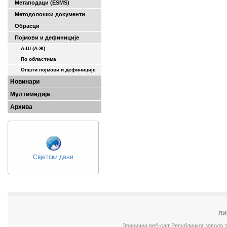
Метаподаци (ESMS)
Методолошки документи
Обрасци
Појмови и дефиниције
А-Ш (A-Ж)
По областима
Општи појмови и дефиниције
Новинари
Мултимедија
Архива
Свјетски дани
ЛИ
Званични веб-сајт Републичког завода 