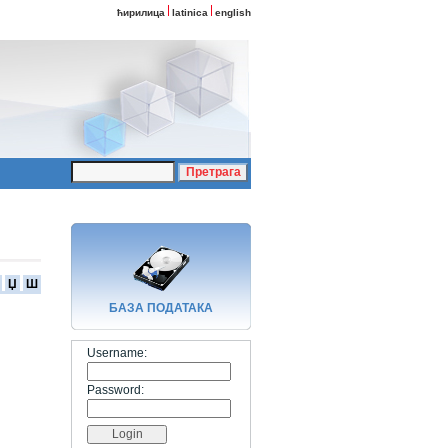
ћирилица
latinica
english
Џ
Ш
БАЗA ПОДАТАКА
Username:
Password: