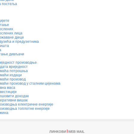
а постеља
ијете
стање
ослених
ослених лица
ржаване дјеце
дузећа и предузетника
дишта
а
стање дивљачи
а
риједност производње
дата вриједност
омаћа потрошња
омаћи издаци
омаћи производ
маћи производ у сталним цијенама
вна маса
вестиције
јешовити доходак
перативни вишак
оизводња електричне енергије
роизводња топлотне енергије
ежина
ЛИНКОВИ
WEB MAIL