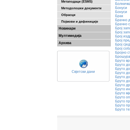
Метаподаци (ESMS)
Болничк
Бонуси
Методолошки документи
Бонуси
Обрасци
Брак
Брачно д
Појмови и дефиниције
Брачно 
Број зап
Новинари
Број зап
Мултимедија
Број изд
Број пре
Архива
Број сје
Број соб
Бројно 
Брошур
Бруто в
Бруто до
Бруто д
Свјетски дани
Бруто д
Бруто д
Бруто до
Бруто др
Бруто ин
Бруто м
Бруто о
Бруто пр
Бруто п
Бруто т