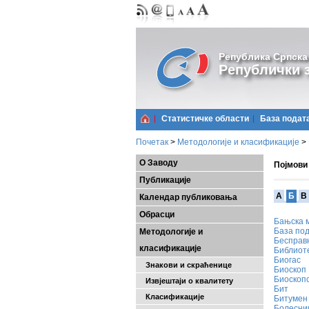
Република Српска
Републички з
Статистичке области
Базa подат
Почетак
>
Методологије и класификације
>
О Заводу
Појмови
Публикације
A
Б
В
Календар публиковања
Обрасци
Бањска 
База под
Методологије и
Бесправн
класификације
Библиот
Биогас
Знакови и скраћенице
Биоскоп
Биоскоп
Извјештаји о квалитету
Бит
Класификације
Битумен
Болесни