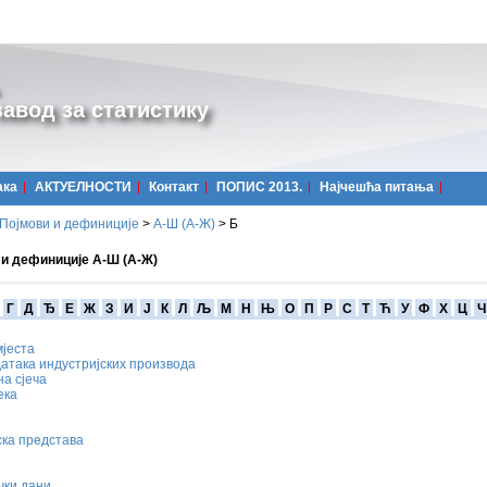
авод за статистику
ака
АКТУЕЛНОСТИ
Контакт
ПОПИС 2013.
Најчешћa питања
Појмови и дефиниције
>
А-Ш (A-Ж)
>
Б
 и дефиниције А-Ш (А-Ж)
Г
Д
Ђ
Е
Ж
З
И
Ј
К
Л
Љ
М
Н
Њ
О
П
Р
С
Т
Ћ
У
Ф
Х
Ц
Ч
мјеста
атака индустријских производа
а сјеча
ека
ска представа
чки дани