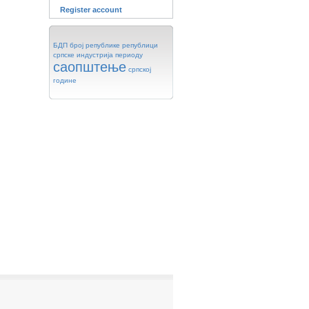
Register account
БДП
број
републике
републици
српске
индустрија
периоду
саопштење
српској
године