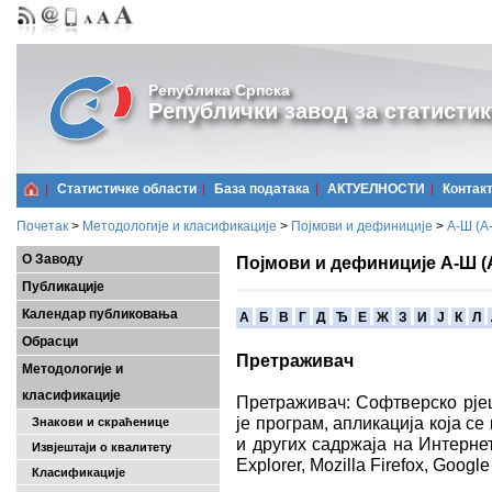
Република Српска
Републички завод за статистик
Статистичке области
Базa података
АКТУЕЛНОСТИ
Контак
Почетак
>
Методологије и класификације
>
Појмови и дефиниције
>
А-Ш (A
О Заводу
Појмови и дефиниције А-Ш (
Публикације
Календар публиковања
A
Б
В
Г
Д
Ђ
Е
Ж
З
И
Ј
К
Л
Обрасци
Претраживач
Методологије и
класификације
Претраживач: Софтверско рје
је програм, апликација која с
Знакови и скраћенице
и других садржаја на Интернет
Извјештаји о квалитету
Explorer, Mozilla Firefox, Goog
Класификације