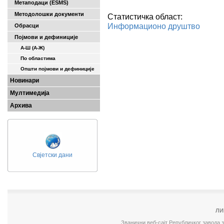
Метаподаци (ESMS)
Методолошки документи
Статистичка област:
Информационо друштво
Обрасци
Појмови и дефиниције
А-Ш (A-Ж)
По областима
Општи појмови и дефиниције
Новинари
Мултимедија
Архива
Свјетски дани
ЛИ
Званични веб-сајт Републичког завода 