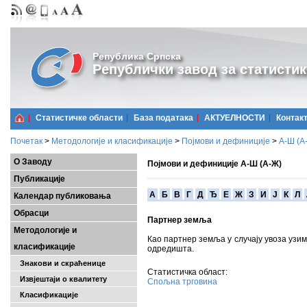
Република Српска
Републички завод за статистик
Статистичке области
Базa података
АКТУЕЛНОСТИ
Контак
Почетак
>
Методологије и класификације
>
Појмови и дефиниције
>
А-Ш (A
О Заводу
Појмови и дефиниције А-Ш (А-Ж)
Публикације
A
Б
В
Г
Д
Ђ
Е
Ж
З
И
Ј
К
Л
Календар публиковања
Обрасци
Партнер земља
Методологије и
Као партнер земља у случају увоза узим
класификације
одредишта.
Знакови и скраћенице
Статистичка област:
Извјештаји о квалитету
Спољна трговина
Класификације