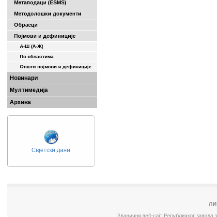
Метаподаци (ESMS)
Методолошки документи
Обрасци
Појмови и дефиниције
А-Ш (A-Ж)
По областима
Општи појмови и дефиниције
Новинари
Мултимедија
Архива
Свјетски дани
ЛИ
Званични веб-сајт Републичког завода 