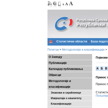
Република Српска
Републички з
Статистичке области
Базa подат
Почетак
>
Методологије и класификације
>
О Заводу
Појмови
Публикације
A
Б
В
Календар публиковања
Обрасци
Принос 
Методологије и
Принос п
класификације
Статисти
Знакови и скраћенице
Пољопри
Извјештаји о квалитету
Класификације