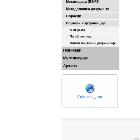
Метаподаци (ESMS)
Методолошки документи
Обрасци
Појмови и дефиниције
А-Ш (A-Ж)
По областима
Општи појмови и дефиниције
Новинари
Мултимедија
Архива
Свјетски дани
Зван