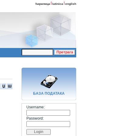
ћирилица
latinica
english
Џ
Ш
БАЗA ПОДАТАКА
Username:
Password: