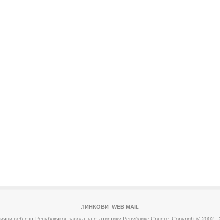
ЛИНКОВИ
WEB MAIL
ични веб-сајт Републичког завода за статистику Републике Српске,
Copyright © 2002 - 