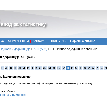
авод за статистику
ака
АКТУЕЛНОСТИ
Контакт
ПОПИС 2013.
Најчешћa питања
Појмови и дефиниције
>
А-Ш (A-Ж)
>
П
>
Принос по јединици површине
 и дефиниције А-Ш (А-Ж)
Г
Д
Ђ
Е
Ж
З
И
Ј
К
Л
Љ
М
Н
Њ
О
П
Р
С
Т
Ћ
У
Ф
Х
Ц
Ч
по јединици површине
о јединици површине (по ha) обрачунат је за пожњевену површину.
чка област:
вреда и рибарство