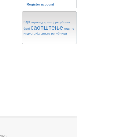
Register account
БДП
периоду
српској
републике
саопштење
број
године
индустрија
српске
републици
2026.