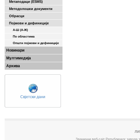
Метаподаци (ESMS)
Методолошки документи
Обрасци
Појмови и дефиниције
А-Ш (A-Ж)
По областима
Општи појмови и дефиниције
Новинари
Мултимедија
Архива
Свјетски дани
ЛИ
Званични веб-сајт Републичког завода 