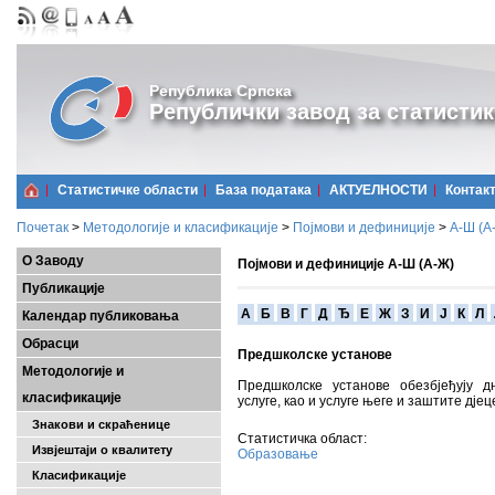
Република Српска
Републички завод за статистик
Статистичке области
Базa података
АКТУЕЛНОСТИ
Контак
Почетак
>
Методологије и класификације
>
Појмови и дефиниције
>
А-Ш (A
О Заводу
Појмови и дефиниције А-Ш (А-Ж)
Публикације
A
Б
В
Г
Д
Ђ
Е
Ж
З
И
Ј
К
Л
Календар публиковања
Обрасци
Предшколске установе
Методологије и
Предшколске установе обезбјеђују д
класификације
услуге, као и услуге његе и заштите дје
Знакови и скраћенице
Статистичка област:
Извјештаји о квалитету
Образовање
Класификације