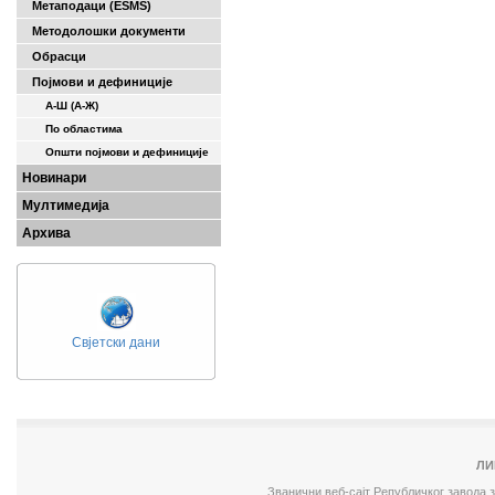
Метаподаци (ESMS)
Методолошки документи
Обрасци
Појмови и дефиниције
А-Ш (A-Ж)
По областима
Општи појмови и дефиниције
Новинари
Мултимедија
Архива
Свјетски дани
ЛИ
Званични веб-сајт Републичког завода 