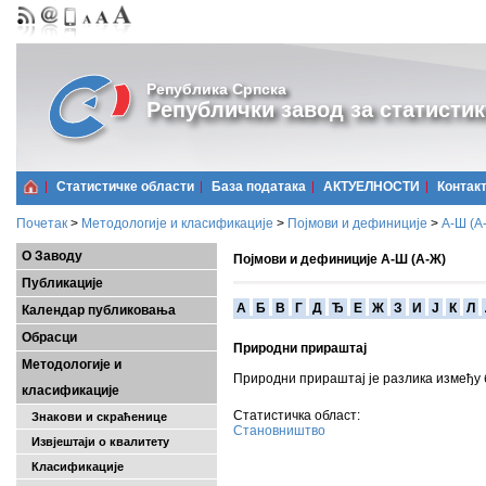
Република Српска
Републички завод за статистик
Статистичке области
Базa података
АКТУЕЛНОСТИ
Контак
Почетак
>
Методологије и класификације
>
Појмови и дефиниције
>
А-Ш (A
О Заводу
Појмови и дефиниције А-Ш (А-Ж)
Публикације
A
Б
В
Г
Д
Ђ
Е
Ж
З
И
Ј
К
Л
Календар публиковања
Обрасци
Природни прираштај
Методологије и
Природни прираштај је разлика између 
класификације
Статистичка област:
Знакови и скраћенице
Становништво
Извјештаји о квалитету
Класификације