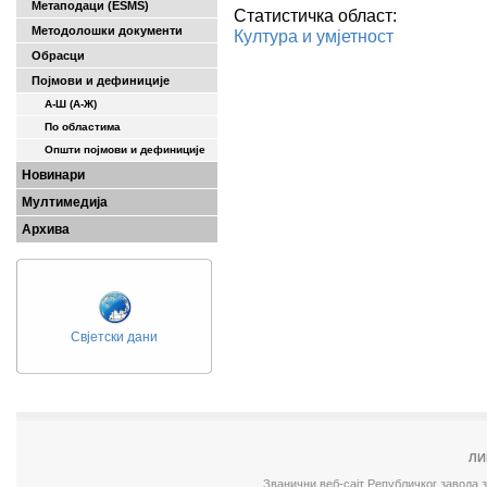
Метаподаци (ESMS)
Статистичка област:
Методолошки документи
Култура и умјетност
Обрасци
Појмови и дефиниције
А-Ш (A-Ж)
По областима
Општи појмови и дефиниције
Новинари
Мултимедија
Архива
Свјетски дани
ЛИ
Званични веб-сајт Републичког завода 