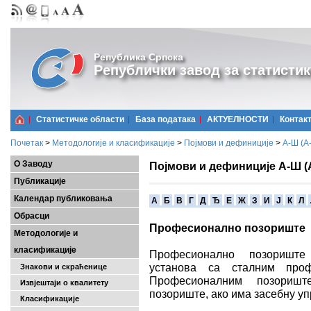
Република Српска
Републички завод за статистик
Статистичке области
Базa података
АКТУЕЛНОСТИ
Контак
Почетак
>
Методологије и класификације
>
Појмови и дефиниције
>
А-Ш (A
О Заводу
Појмови и дефиниције А-Ш (
Публикације
Календар публиковања
A
Б
В
Г
Д
Ђ
Е
Ж
З
И
Ј
К
Л
Обрасци
Професионално позориште
Методологије и
класификације
Професионално позориште 
установа са сталним проф
Знакови и скраћенице
Професионалним позориш
Извјештаји о квалитету
позориште, ако има засебну уп
Класификације