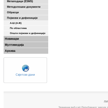
Метаподаци (ESMS)
Методолошки документи
Обрасци
Појмови и дефиниције
А-Ш (A-Ж)
По областима
Општи појмови и дефиниције
Новинари
Мултимедија
Архива
Свјетски дани
ЛИ
Званични веб-сајт Републичког завода 