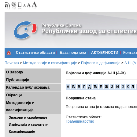
Република Српска
Републички завод за статистик
Статистичке области
Базa података
АКТУЕЛНОСТИ
Контак
Почетак
>
Методологије и класификације
>
Појмови и дефиниције
>
А-Ш (A
О Заводу
Појмови и дефиниције А-Ш (А-Ж)
Публикације
A
Б
В
Г
Д
Ђ
Е
Ж
З
И
Ј
К
Л
Календар публиковања
Обрасци
Површина стана
Методологије и
Површина стана је корисна подна површ
класификације
Статистичка област:
Знакови и скраћенице
Грађевинарство
Извјештаји о квалитету
Класификације