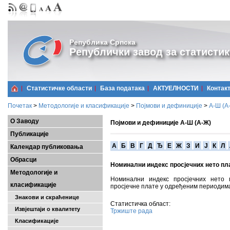
Република Српска
Републички завод за статистик
Статистичке области
Базa података
АКТУЕЛНОСТИ
Контак
Почетак
>
Методологије и класификације
>
Појмови и дефиниције
>
А-Ш (A
О Заводу
Појмови и дефиниције А-Ш (А-Ж)
Публикације
A
Б
В
Г
Д
Ђ
Е
Ж
З
И
Ј
К
Л
Календар публиковања
Обрасци
Номинални индекс просјечних нето пл
Методологије и
Номинални индекс просјечних нето 
класификације
просјечне плате у одређеним периодим
Знакови и скраћенице
Статистичка област:
Извјештаји о квалитету
Тржиште рада
Класификације