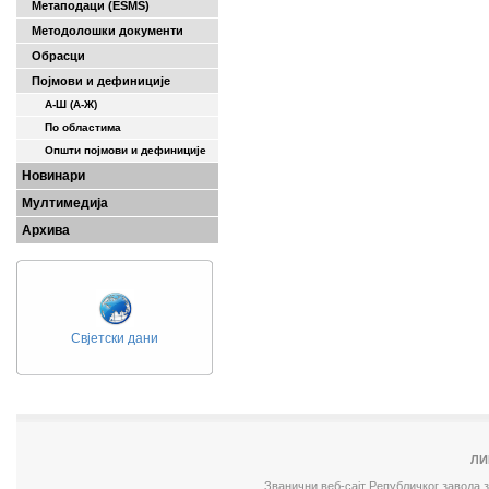
Метаподаци (ESMS)
Методолошки документи
Обрасци
Појмови и дефиниције
А-Ш (A-Ж)
По областима
Општи појмови и дефиниције
Новинари
Мултимедија
Архива
Свјетски дани
ЛИ
Званични веб-сајт Републичког завода 