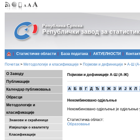
Република Српска
Републички завод за статистик
Статистичке области
Базa података
АКТУЕЛНОСТИ
Контак
Почетак
>
Методологије и класификације
>
Појмови и дефиниције
>
А-Ш (A
О Заводу
Појмови и дефиниције А-Ш (А-Ж)
Публикације
A
Б
В
Г
Д
Ђ
Е
Ж
З
И
Ј
К
Л
Календар публиковања
Обрасци
Некомбиновано одјељење
Методологије и
Некомбиновано одјељење је одјељење у 
класификације
Статистичка област:
Знакови и скраћенице
Образовање
Извјештаји о квалитету
Класификације