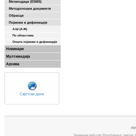
Метаподаци (ESMS)
Методолошки документи
Обрасци
Појмови и дефиниције
А-Ш (A-Ж)
По областима
Општи појмови и дефиниције
Новинари
Мултимедија
Архива
Свјетски дани
ЛИ
Званични веб-сајт Републичког завода 