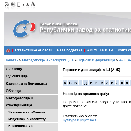
Република Српска
Републички завод за статистик
Статистичке области
Базa података
АКТУЕЛНОСТИ
Контак
Почетак
>
Методологије и класификације
>
Појмови и дефиниције
>
А-Ш (A
О Заводу
Појмови и дефиниције А-Ш (А-Ж)
Публикације
A
Б
В
Г
Д
Ђ
Е
Ж
З
И
Ј
К
Л
Календар публиковања
Обрасци
Несређена архивска грађа
Методологије и
Несређена архивска грађа је у толикој 
класификације
друге потребе.
Знакови и скраћенице
Статистичка област:
Извјештаји о квалитету
Култура и умјетност
Класификације