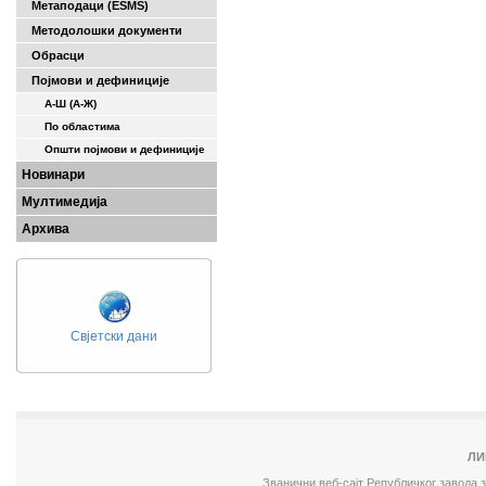
Метаподаци (ESMS)
Методолошки документи
Обрасци
Појмови и дефиниције
А-Ш (A-Ж)
По областима
Општи појмови и дефиниције
Новинари
Мултимедија
Архива
Свјетски дани
ЛИ
Званични веб-сајт Републичког завода 