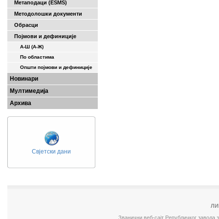
Метаподаци (ESMS)
Методолошки документи
Обрасци
Појмови и дефиниције
А-Ш (A-Ж)
По областима
Општи појмови и дефиниције
Новинари
Мултимедија
Архива
Свјетски дани
ЛИ
Званични веб-сајт Републичког завода 