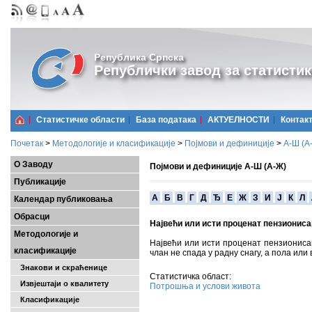
Република Српска
Републички завод за статистик
Статистичке области
Базa података
АКТУЕЛНОСТИ
Контак
Почетак
>
Методологије и класификације
>
Појмови и дефиниције
>
А-Ш (A
О Заводу
Појмови и дефиниције А-Ш (А-Ж)
Публикације
A
Б
В
Г
Д
Ђ
Е
Ж
З
И
Ј
К
Л
Календар публиковања
Обрасци
Највећи или исти проценат пензионис
Методологије и
Највећи или исти проценат пензионисан
класификације
члан не спада у радну снагу, а пола или
Знакови и скраћенице
Статистичка област:
Извјештаји о квалитету
Потрошња и услови живота
Класификације