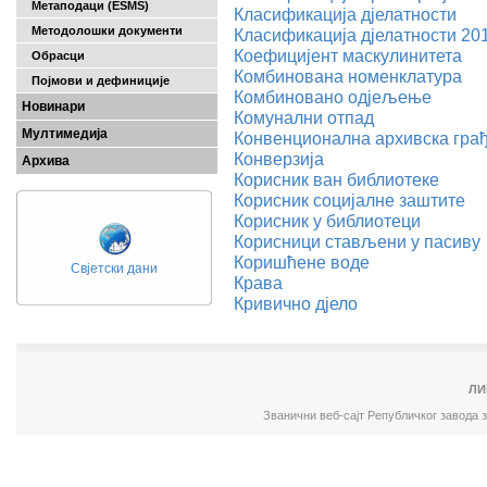
Метаподаци (ESMS)
Класификација дјелатности
Методолошки документи
Класификација дјелатности 20
Коефицијент маскулинитета
Обрасци
Комбинована номенклатура
Појмови и дефиниције
Комбиновано одјељење
Новинари
Комунални отпад
Мултимедија
Конвенционална архивска гра
Конверзија
Архива
Корисник ван библиотеке
Корисник социјалне заштите
Корисник у библиотеци
Корисници стављени у пасиву
Коришћене воде
Свјетски дани
Крава
Кривично дјело
ЛИ
Званични веб-сајт Републичког завода 