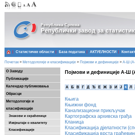
Република Српска
Републички завод за статистик
Статистичке области
Базa података
АКТУЕЛНОСТИ
Контак
Почетак
>
Методологије и класификације
>
Појмови и дефиниције
>
А-Ш (A
О Заводу
Појмови и дефиниције А-Ш (
Публикације
Календар публиковања
A
Б
В
Г
Д
Ђ
Е
Ж
З
И
Ј
К
Л
Обрасци
Књига
Методологије и
Књижни фонд
класификације
Канализациони прикључак
Картографска архивска грађа
Знакови и скраћенице
Кланица
Извјештаји о квалитету
Класификацијa дјелатности (с
Класификације
Класификација врста грађевин