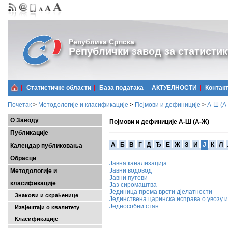
Република Српска
Републички завод за статистик
Статистичке области
Базa података
АКТУЕЛНОСТИ
Контак
Почетак
>
Методологије и класификације
>
Појмови и дефиниције
>
А-Ш (A
О Заводу
Појмови и дефиниције А-Ш (А-Ж)
Публикације
A
Б
В
Г
Д
Ђ
Е
Ж
З
И
Ј
К
Л
Календар публиковања
Обрасци
Јавна канализација
Јавни водовод
Методологије и
Јавни путеви
класификације
Јаз сиромаштва
Јединица према врсти дјелатности
Знакови и скраћенице
Јединствена царинска исправа о увозу и
Једнособни стан
Извјештаји о квалитету
Класификације