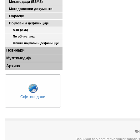
Метаподаци (ESMS)
Методолошки документи
Обрасци
Појмови и дефиниције
А-Ш (A-Ж)
По областима
Општи појмови и дефиниције
Новинари
Мултимедија
Архива
Свјетски дани
ЛИ
Званични веб-сајт Републичког завода 