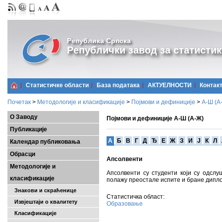
Република Српска
Републички завод за статистик
Статистичке области
Базa података
АКТУЕЛНОСТИ
Контак
Почетак
>
Методологије и класификације
>
Појмови и дефиниције
>
А-Ш (A
О Заводу
Појмови и дефиниције А-Ш (А-Ж)
Публикације
A
Б
В
Г
Д
Ђ
Е
Ж
З
И
Ј
К
Л
Календар публиковања
Обрасци
Апсолвенти
Методологије и
Апсолвенти су студенти који су одслу
класификације
полажу преостале испите и бране дипл
Знакови и скраћенице
Статистичка област:
Извјештаји о квалитету
Образовање
Класификације