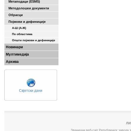
Метаподаци (ESMS)
Методолошки документи
Обрасци
Појмови и дефиниције
А-Ш (A-Ж)
По областима
Општи појмови и дефиниције
Новинари
Мултимедија
Архива
Свјетски дани
ЛИ
Званични веб-сајт Републичког завода 