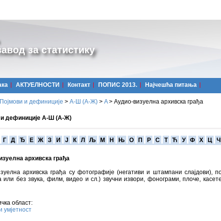
авод за статистику
ака
АКТУЕЛНОСТИ
Контакт
ПОПИС 2013.
Најчешћa питања
Појмови и дефиниције
>
А-Ш (A-Ж)
>
A
>
Аудио-визуелна архивска грађа
 и дефиниције А-Ш (А-Ж)
Г
Д
Ђ
Е
Ж
З
И
Ј
К
Л
Љ
М
Н
Њ
О
П
Р
С
Т
Ћ
У
Ф
Х
Ц
Ч
изуелна архивска грађа
зуелна архивска грађа су фотографије (негативи и штампани слајдови), п
а или без звука, филм, видео и сл.) звучни извори, фонограми, плоче, касете
чка област:
и умјетност