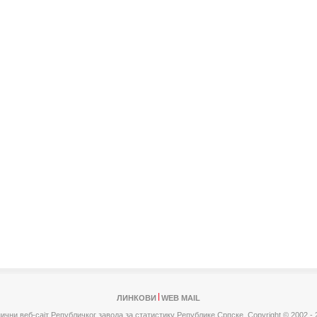
ЛИНКОВИ
WEB MAIL
ични веб-сајт Републичког завода за статистику Републике Српске,
Copyright © 2002 - 