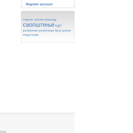
Register account
године
српској
периоду
саопштење
БДП
републике
републици
број
српске
индустрија
2026.