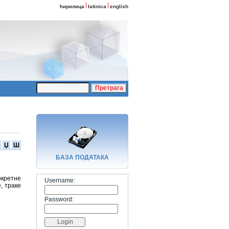
ћирилица
latinica
english
Џ
Ш
БАЗA ПОДАТАКА
окретне
Username:
, траке
Password: