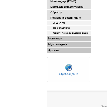
Метаподаци (ESMS)
Методолошки документи
Обрасци
Појмови и дефиниције
А-Ш (A-Ж)
По областима
Општи појмови и дефиниције
Новинари
Мултимедија
Архива
Свјетски дани
Зван