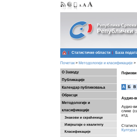
Република Српска
Републички з
Статистичке области
Базa подат
Почетак
>
Методологије и класификације
>
О Заводу
Појмови
Публикације
A
Б
В
Календар публиковања
Обрасци
Аудио-в
Методологије и
Аудио-ви
класификације
слике (с
итд.
Знакови и скраћенице
Извјештаји о квалитету
Статисти
Култура 
Класификације