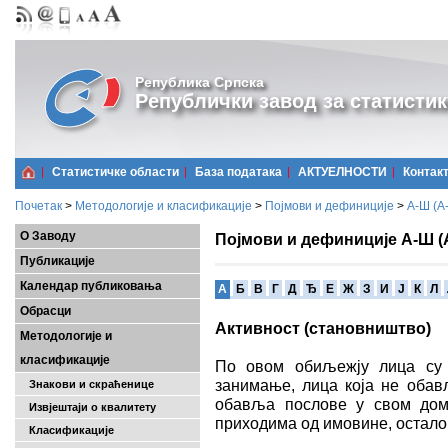
Република Српска
Републички завод за статистик
Статистичке области
Базa података
АКТУЕЛНОСТИ
Контак
Почетак
>
Методологије и класификације
>
Појмови и дефиниције
>
А-Ш (A
О Заводу
Појмови и дефиниције А-Ш (
Публикације
Календар публиковања
A
Б
В
Г
Д
Ђ
Е
Ж
З
И
Ј
К
Л
Обрасци
Активност (становништво)
Методологије и
класификације
По овом обиљежју лица су
занимање, лица која не обављ
Знакови и скраћенице
обавља послове у свом дома
Извјештаји о квалитету
приходима од имовине, остало
Класификације