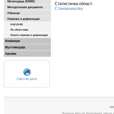
Метаподаци (ESMS)
Статистичка област:
Методолошки документи
Становништво
Обрасци
Појмови и дефиниције
А-Ш (A-Ж)
По областима
Општи појмови и дефиниције
Новинари
Мултимедија
Архива
Свјетски дани
ЛИ
Званични веб-сајт Републичког завода 