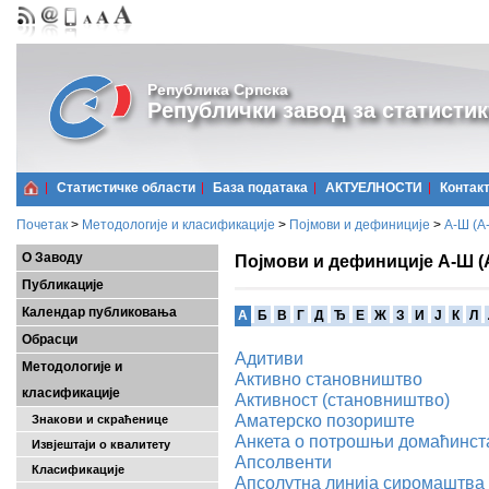
Република Српска
Републички завод за статистик
Статистичке области
Базa података
АКТУЕЛНОСТИ
Контак
Почетак
>
Методологије и класификације
>
Појмови и дефиниције
>
А-Ш (A
О Заводу
Појмови и дефиниције А-Ш (
Публикације
Календар публиковања
A
Б
В
Г
Д
Ђ
Е
Ж
З
И
Ј
К
Л
Обрасци
Адитиви
Методологије и
Активно становништво
класификације
Активност (становништво)
Аматерско позориште
Знакови и скраћенице
Анкета о потрошњи домаћинст
Извјештаји о квалитету
Апсолвенти
Класификације
Апсолутна линија сиромаштва