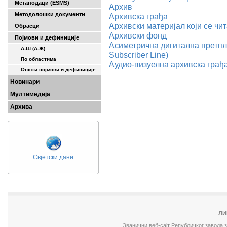
Метаподаци (ESMS)
Архив
Методолошки документи
Архивска грађа
Архивски материјал који се ч
Обрасци
Архивски фонд
Појмови и дефиниције
Асиметрична дигитална претпла
А-Ш (A-Ж)
Subscriber Line)
По областима
Аудио-визуелна архивска грађ
Општи појмови и дефиниције
Новинари
Мултимедија
Архива
Свјетски дани
ЛИ
Званични веб-сајт Републичког завода 