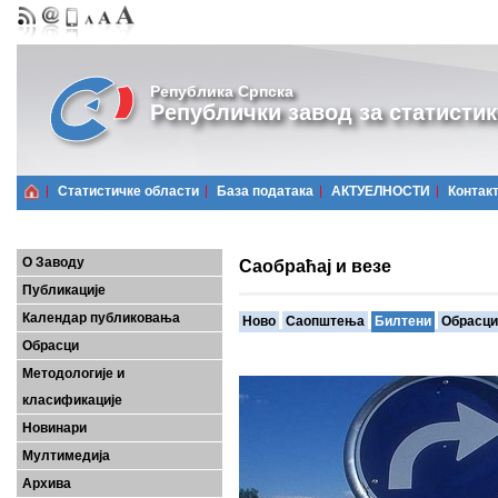
Република Српска
Републички завод за статистик
Статистичке области
Базa података
АКТУЕЛНОСТИ
Контак
О Заводу
Саобраћај и везе
Публикације
Календар публиковања
Ново
Саопштења
Билтени
Обрасци
Обрасци
Методологије и
класификације
Новинари
Мултимедија
Архива