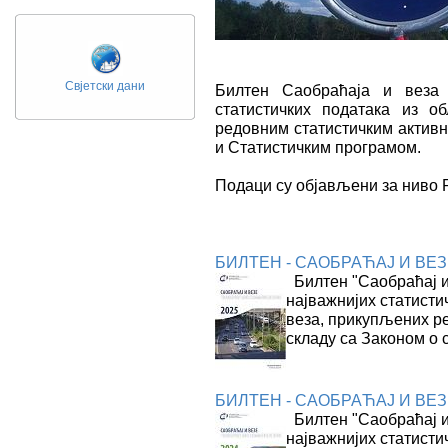
Свјетски дани
Билтен Саобраћаја и веза 
статистичких података из о
редовним статистичким активн
и Статистичким програмом.
Подаци су објављени за ниво 
БИЛТЕН - САОБРАЋАЈ И ВЕЗЕ
Билтен "Саобраћај и 
најважнијих статисти
веза, прикупљених р
складу са Законом о 
БИЛТЕН - САОБРАЋАЈ И ВЕЗЕ, 
Билтен "Саобраћај и 
најважнијих статисти