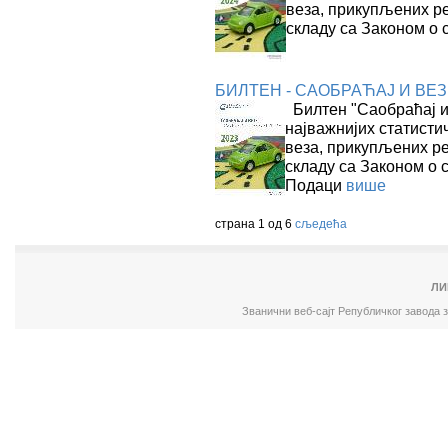
веза, прикупљених р
складу са Законом о 
БИЛТЕН - САОБРАЋАЈ И ВЕЗЕ
Билтен "Саобраћај и 
најважнијих статисти
веза, прикупљених ре
складу са Законом о 
Подаци
више
страна 1 од 6
сљедећа
ЛИ
Званични веб-сајт Републичког завода 