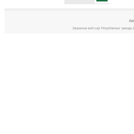
ЛИ
Званични веб-сајт Републичког завода 