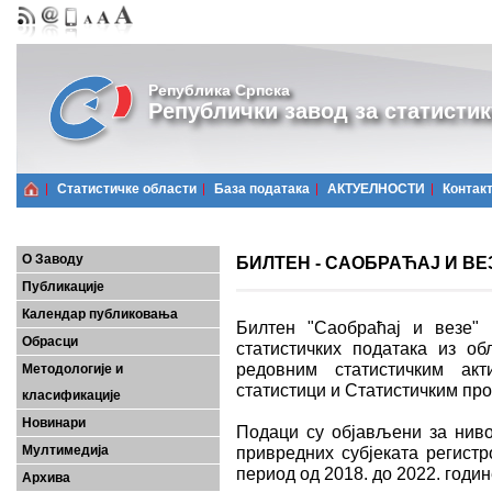
Република Српска
Републички завод за статистик
Статистичке области
Базa података
АКТУЕЛНОСТИ
Контак
О Заводу
БИЛТЕН - САОБРАЋАЈ И ВЕЗЕ
Публикације
Календар публиковања
Билтен "Саобраћај и везе" 
Обрасци
статистичких података из об
редовним статистичким ак
Методологије и
статистици и Статистичким пр
класификације
Новинари
Подаци су објављени за ниво
Мултимедија
привредних субјеката регистр
период од 2018. до 2022. годин
Архива