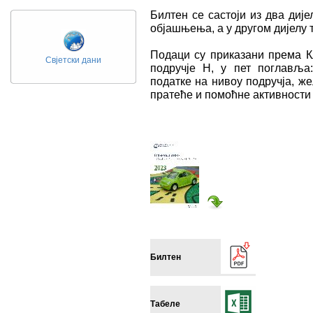
Билтен се састоји из два диј
објашњења, а у другом дијелу
Подаци су приказани према К
Свјетски дани
подручје H, у пет поглавља
податке на нивоу подручја, ж
пратеће и помоћне активности 
Билтен
Табеле