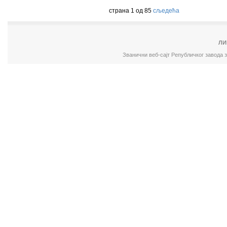
страна 1 од 85
сљедећа
ЛИ
Званични веб-сајт Републичког завода 