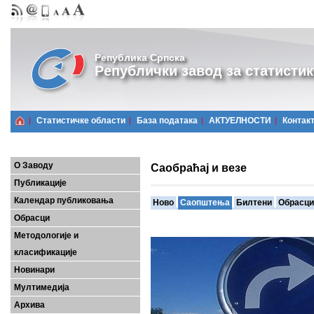
Република Српска
Републички завод за статистик
Статистичке области
Базa података
АКТУЕЛНОСТИ
Контак
О Заводу
Саобраћај и везе
Публикације
Календар публиковања
Ново
Саопштења
Билтени
Обрасци
Обрасци
Методологије и
класификације
Новинари
Мултимедија
Архива