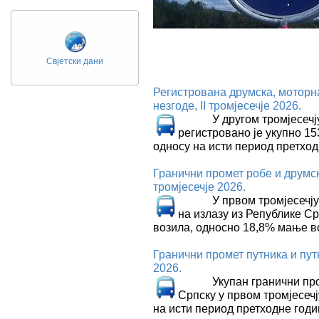
Свјетски дани
Регистрована друмска, моторн
незгоде, II тромјесечје 2026.
У другом тромјесечју 2
регистровано је укупно 15
односу на исти период претхо
Гранични промет робе и друмск
тромјесечје 2026.
У првом тромјесечју 20
на излазу из Републике С
возила, односно 18,8% мање в
Гранични промет путника и пут
2026.
Укупан гранични промет
Српску у првом тромјесечј
на исти период претходне год