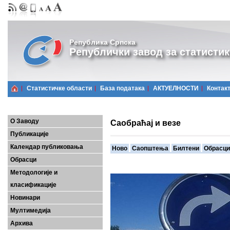
Република Српска
Републички завод за статистик
Статистичке области
Базa података
АКТУЕЛНОСТИ
Контак
О Заводу
Саобраћај и везе
Публикације
Календар публиковања
Ново
Саопштења
Билтени
Обрасци
Обрасци
Методологије и
класификације
Новинари
Мултимедија
Архива