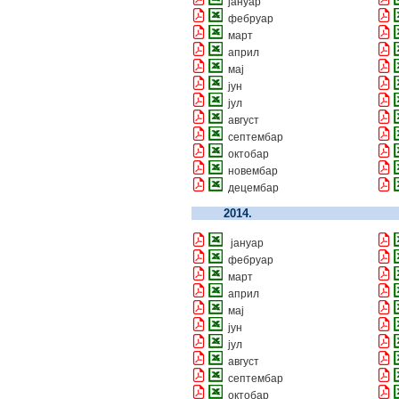
јануар
фебруар
март
април
мај
јун
јул
август
септембар
октобар
новембар
децембар
2014.
јануар
фебруар
март
април
мај
јун
јул
август
септембар
октобар