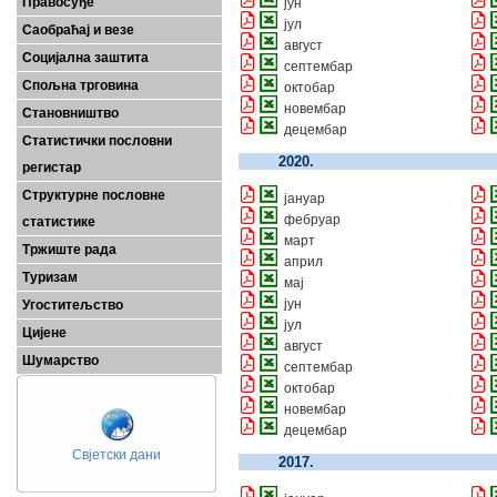
Правосуђе
јун
јул
Саобраћај и везе
август
Социјална заштита
септембар
Спољна трговина
октобар
новембар
Становништво
децембар
Статистички пословни
2020.
регистар
Структурне пословне
јануар
фебруар
статистике
март
Тржиште рада
април
Туризам
мај
јун
Угоститељство
јул
Цијене
август
Шумарство
септембар
октобар
новембар
децембар
Свјетски дани
2017.