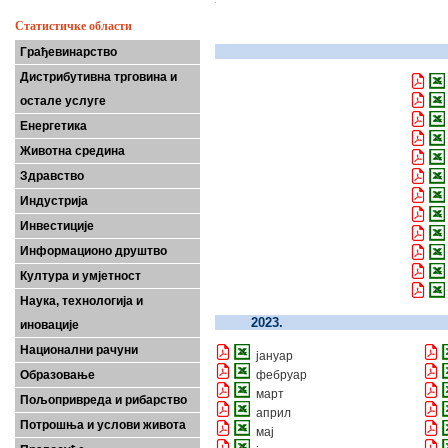
Статистичке области
Грађевинарство
Дистрибутивна трговина и
остале услуге
Енергетика
Животна средина
Здравство
Индустрија
Инвестиције
Информационо друштво
Култура и умјетност
Наука, технологија и
2023.
иновације
Национални рачуни
јануар
Образовање
фебруар
март
Пољопривреда и рибарство
април
Потрошња и услови живота
мај