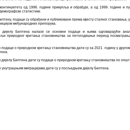
континуитету од 1996. године прикупља и обрађује, а од 1999. године и пу
демографске статистике.
илтену, подаци су обрађени и публиковани према мјесту сталног становања, у
ницијом међународних препорука.
 дијелу Билтена налазе се основни подаци и њима одговарајући анал
ељи природног кретања становништва за петогодишњи период посматрањ
подаци о природном кретању становништва дати су за 2021. годину у другом
тена.
 дијелу Билтена дати су подаци о природном кретању становништва по опш
о унутрашњим миграцијама дати су у посљедњем дијелу Билтена.