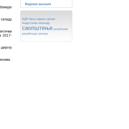
Register account
бликује
 складу
БДП
број
године
српске
индустрија
периоду
саопштење
републике
итички
републици
српској
а 2017-
 дијелу
тинама.