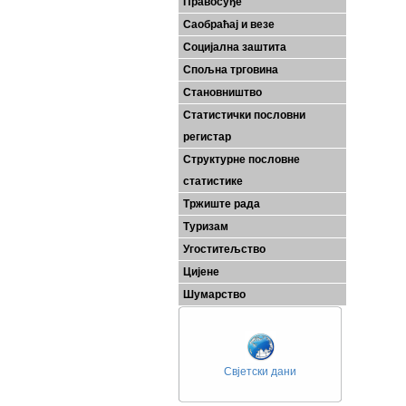
Правосуђе
Саобраћај и везе
Социјална заштита
Спољна трговина
Становништво
Статистички пословни
регистар
Структурне пословне
статистике
Тржиште рада
Туризам
Угоститељство
Цијене
Шумарство
Свјетски дани