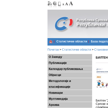
Република Српска
Републички з
Статистичке области
Базa подат
Почетак
>
Статистичке области
>
Становни
О Заводу
БИЛТЕН 
Публикације
Календар публиковања
Обрасци
Методологије и
класификације
Новинари
Мултимедија
Билтен "
Српске н
Архива
службене