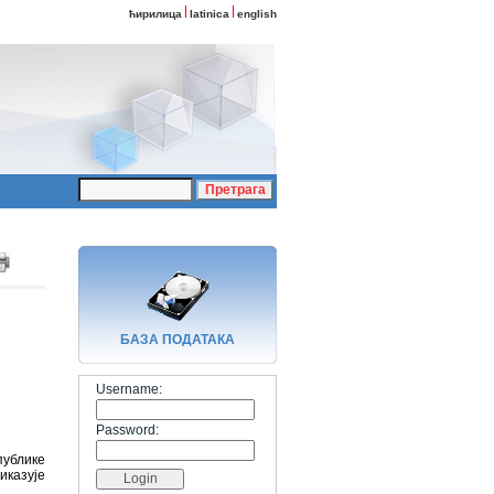
ћирилица
latinica
english
БАЗA ПОДАТАКА
Username:
Password:
публике
иказује