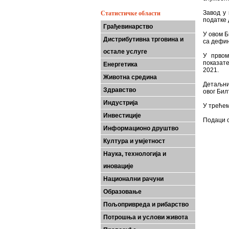
Завод у 
Статистичке области
податке 
Грађевинарство
У овом Б
Дистрибутивна трговина и
са дефи
остале услуге
У првом
показат
Енергетика
2021.
Животна средина
Детаљни 
Здравство
овог Бил
Индустрија
У трећем
Инвестиције
Подаци 
Информационо друштво
Култура и умјетност
Наука, технологија и
иновације
Национални рачуни
Образовање
Пољопривреда и рибарство
Потрошња и услови живота