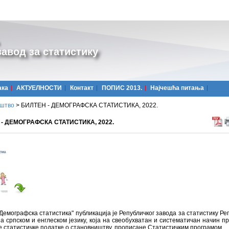
авод за статистику
ака
АКТУЕЛНОСТИ
Контакт
ПОПИС 2013.
Најчешћa питања
штво
>
БИЛТЕН - ДЕМОГРАФСКА СТАТИСТИКА, 2022.
- ДЕМОГРАФСКА СТАТИСТИКА, 2022.
Демографска статистика" публикација је Републичког завода за статистику Ре
а српском и енглеском језику, која на свеобухватан и систематичан начин пр
 статистичке податке о становништву, прописане Статистичким програмом.