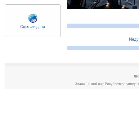
Свјетски дани
Инду
ЛИ
Званични веб-сајт Републичког завода 