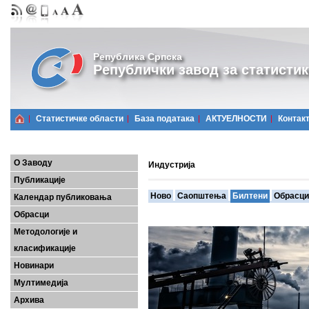
Република Српска
Републички завод за статистик
Статистичке области
Базa података
АКТУЕЛНОСТИ
Контак
О Заводу
Индустрија
Публикације
Ново
Саопштења
Билтени
Обрасци
Календар публиковања
Обрасци
Методологије и
класификације
Новинари
Мултимедија
Архива