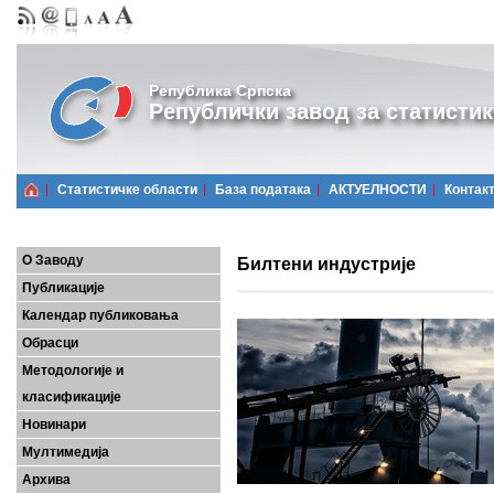
Република Српска
Републички завод за статистик
Статистичке области
Базa података
АКТУЕЛНОСТИ
Контак
О Заводу
Билтени индустрије
Публикације
Календар публиковања
Обрасци
Методологије и
класификације
Новинари
Мултимедија
Архива