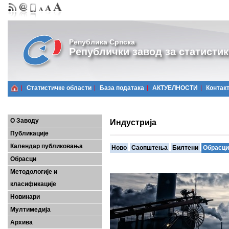
Република Српска
Републички завод за статистик
Статистичке области
Базa података
АКТУЕЛНОСТИ
Контак
О Заводу
Индустрија
Публикације
Календар публиковања
Ново
Саопштења
Билтени
Обрасци
Обрасци
Методологије и
класификације
Новинари
Мултимедија
Архива