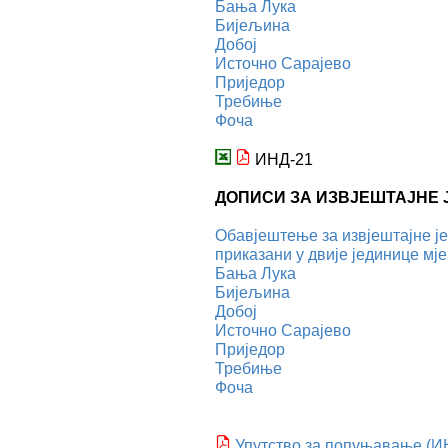
Бања Лука
Бијељина
Добој
Источно Сарајево
Приједор
Требиње
Фоча
ИНД-21
ДОПИСИ ЗА ИЗВЈЕШТАЈНЕ
Обавјештење за извјештајне ј
приказани у двије јединице мј
Бања Лука
Бијељина
Добој
Источно Сарајево
Приједор
Требиње
Фоча
Упутство за попуњавање (И